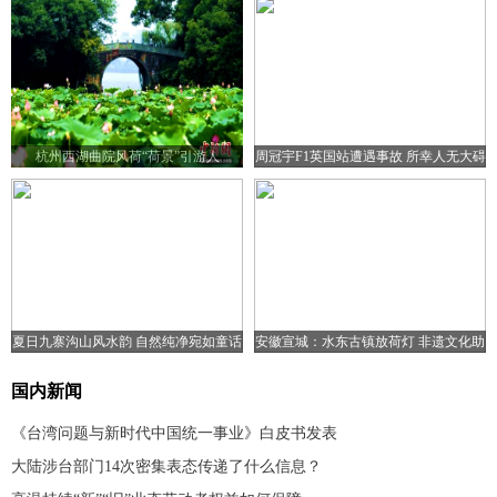
杭州西湖曲院风荷“荷景”引游人
周冠宇F1英国站遭遇事故 所幸人无大碍
夏日九寨沟山风水韵 自然纯净宛如童话
安徽宣城：水东古镇放荷灯 非遗文化助
世界
旅游复苏
国内新闻
《台湾问题与新时代中国统一事业》白皮书发表
大陆涉台部门14次密集表态传递了什么信息？