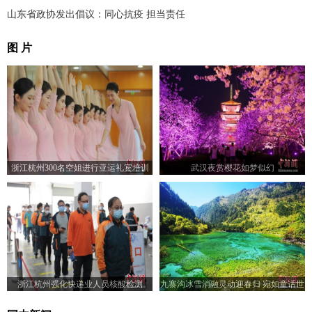
山东省政协发出倡议：同心抗疫 担当责任
图 片
浙江杭州300名空姐进行亚运礼宾培训
武汉夜赏樱花如梦似幻
浙江杭州强化快递业人员核酸检测
九寨沟冰雪消融灵动迎春归 宛如童话世
界