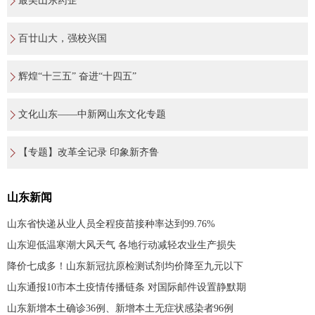
最美山东药企
百廿山大，强校兴国
辉煌“十三五” 奋进“十四五”
文化山东——中新网山东文化专题
【专题】改革全记录 印象新齐鲁
山东新闻
山东省快递从业人员全程疫苗接种率达到99.76%
山东迎低温寒潮大风天气 各地行动减轻农业生产损失
降价七成多！山东新冠抗原检测试剂均价降至九元以下
山东通报10市本土疫情传播链条 对国际邮件设置静默期
山东新增本土确诊36例、新增本土无症状感染者96例