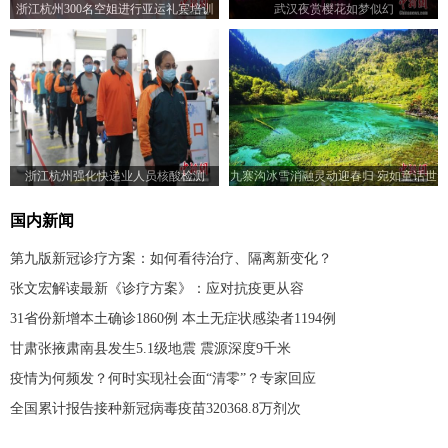
浙江杭州300名空姐进行亚运礼宾培训
武汉夜赏樱花如梦似幻
浙江杭州强化快递业人员核酸检测
九寨沟冰雪消融灵动迎春归 宛如童话世
界
国内新闻
第九版新冠诊疗方案：如何看待治疗、隔离新变化？
张文宏解读最新《诊疗方案》：应对抗疫更从容
31省份新增本土确诊1860例 本土无症状感染者1194例
甘肃张掖肃南县发生5.1级地震 震源深度9千米
疫情为何频发？何时实现社会面“清零”？专家回应
全国累计报告接种新冠病毒疫苗320368.8万剂次