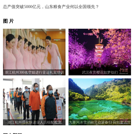
总产值突破5000亿元，山东粮食产业何以全国领先？
图 片
浙江杭州300名空姐进行亚运礼宾培训
武汉夜赏樱花如梦似幻
浙江杭州强化快递业人员核酸检测
九寨沟冰雪消融灵动迎春归 宛如童话世
界