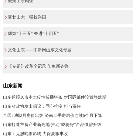
最美山东药企
百廿山大，强校兴国
辉煌“十三五” 奋进“十四五”
文化山东——中新网山东文化专题
【专题】改革全记录 印象新齐鲁
山东新闻
山东通报10市本土疫情传播链条 对国际邮件设置静默期
山东省政协发出倡议：同心抗疫 担当责任
全国70城2月房价出炉 济南二手房房价连续6个月下降
山东打造主食产业新高地 推动“吃得好”产品供需升级
山东：克服晚播影响 力保夏粮丰收