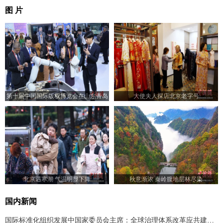
图 片
第十届中国国际版权博览会在山东青岛
大使夫人探店北京老字号
开幕
北京遇寒潮 气温明显下降
秋意渐浓 秦岭腹地层林尽染
国内新闻
国际标准化组织发展中国家委员会主席：全球治理体系改革应共建共享