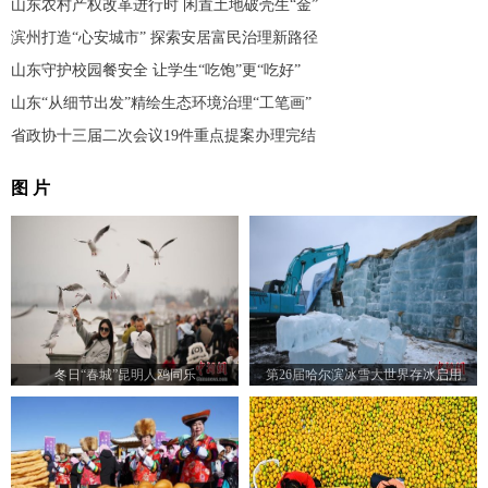
山东农村产权改革进行时 闲置土地破壳生“金”
滨州打造“心安城市” 探索安居富民治理新路径
山东守护校园餐安全 让学生“吃饱”更“吃好”
山东“从细节出发”精绘生态环境治理“工笔画”
省政协十三届二次会议19件重点提案办理完结
图 片
冬日“春城”昆明人鸥同乐
第26届哈尔滨冰雪大世界存冰启用