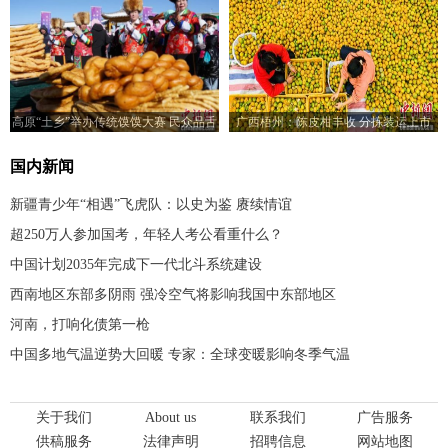
高原“土乡”举办传统馍馍大赛 民众品舌
广西梧州：陈皮柑丰收 分拣装运上市
尖美味
国内新闻
新疆青少年“相遇”飞虎队：以史为鉴 赓续情谊
超250万人参加国考，年轻人考公看重什么？
中国计划2035年完成下一代北斗系统建设
西南地区东部多阴雨 强冷空气将影响我国中东部地区
河南，打响化债第一枪
中国多地气温逆势大回暖 专家：全球变暖影响冬季气温
关于我们
About us
联系我们
广告服务
供稿服务
法律声明
招聘信息
网站地图