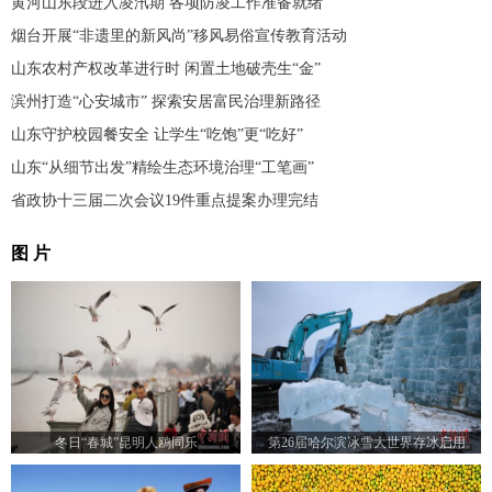
黄河山东段进入凌汛期 各项防凌工作准备就绪
烟台开展“非遗里的新风尚”移风易俗宣传教育活动
山东农村产权改革进行时 闲置土地破壳生“金”
滨州打造“心安城市” 探索安居富民治理新路径
山东守护校园餐安全 让学生“吃饱”更“吃好”
山东“从细节出发”精绘生态环境治理“工笔画”
省政协十三届二次会议19件重点提案办理完结
图 片
冬日“春城”昆明人鸥同乐
第26届哈尔滨冰雪大世界存冰启用