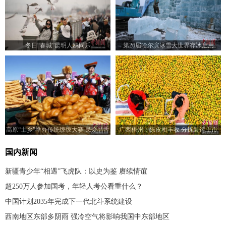
冬日“春城”昆明人鸥同乐
第26届哈尔滨冰雪大世界存冰启用
高原“土乡”举办传统馍馍大赛 民众品舌
广西梧州：陈皮柑丰收 分拣装运上市
尖美味
国内新闻
新疆青少年“相遇”飞虎队：以史为鉴 赓续情谊
超250万人参加国考，年轻人考公看重什么？
中国计划2035年完成下一代北斗系统建设
西南地区东部多阴雨 强冷空气将影响我国中东部地区