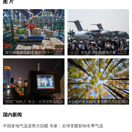
图 片
探访快递物流基地 奋战“双十一”正忙
第十五届中国航展开幕
“95后”“相机人”张义：记录游客与哈尔
大自然的冬日画作 重庆南川万亩彩林美
滨的故事
如画
国内新闻
中国多地气温逆势大回暖 专家：全球变暖影响冬季气温