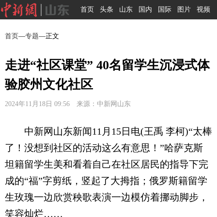
首页
头条
山东
国内
国际
图片
视频
首页
—
专题
—正文
走进“社区课堂” 40名留学生沉浸式体
验胶州文化社区
2024年11月18日 09:56 来源：中新网山东
中新网山东新闻11月15日电(王禹 李柯)“太棒
了！没想到社区的活动这么有意思！”哈萨克斯
坦籍留学生美和看着自己在社区居民的指导下完
成的“福”字剪纸，竖起了大拇指；俄罗斯籍留学
生玫瑰一边欣赏秧歌表演一边模仿着挪动脚步，
笑容灿烂……