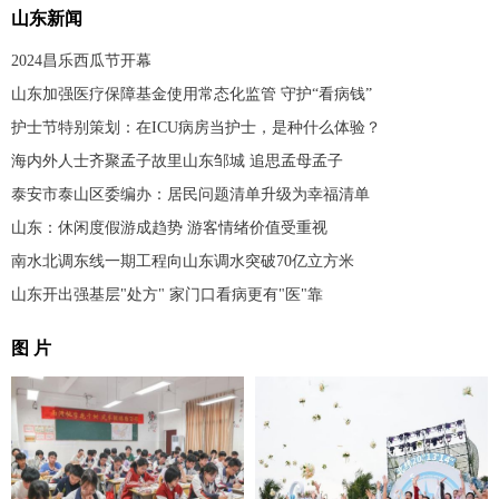
山东新闻
2024昌乐西瓜节开幕
山东加强医疗保障基金使用常态化监管 守护“看病钱”
护士节特别策划：在ICU病房当护士，是种什么体验？
海内外人士齐聚孟子故里山东邹城 追思孟母孟子
泰安市泰山区委编办：居民问题清单升级为幸福清单
山东：休闲度假游成趋势 游客情绪价值受重视
南水北调东线一期工程向山东调水突破70亿立方米
山东开出强基层"处方" 家门口看病更有"医"靠
图 片