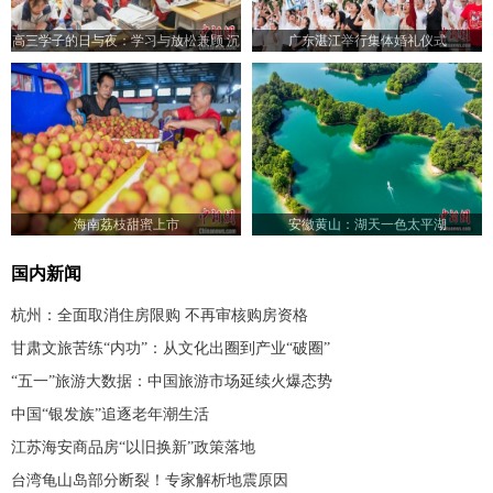
高三学子的日与夜：学习与放松兼顾 沉
广东湛江举行集体婚礼仪式
着冷静迎高考
海南荔枝甜蜜上市
安徽黄山：湖天一色太平湖
国内新闻
杭州：全面取消住房限购 不再审核购房资格
甘肃文旅苦练“内功”：从文化出圈到产业“破圈”
“五一”旅游大数据：中国旅游市场延续火爆态势
中国“银发族”追逐老年潮生活
江苏海安商品房“以旧换新”政策落地
台湾龟山岛部分断裂！专家解析地震原因