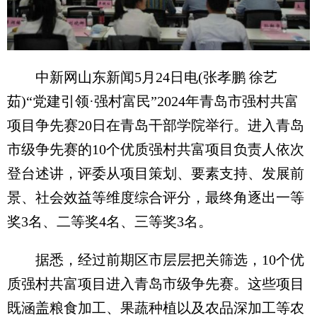
中新网山东新闻5月24日电(张孝鹏 徐艺
茹)“党建引领·强村富民”2024年青岛市强村共富
项目争先赛20日在青岛干部学院举行。进入青岛
市级争先赛的10个优质强村共富项目负责人依次
登台述讲，评委从项目策划、要素支持、发展前
景、社会效益等维度综合评分，最终角逐出一等
奖3名、二等奖4名、三等奖3名。
据悉，经过前期区市层层把关筛选，10个优
质强村共富项目进入青岛市级争先赛。这些项目
既涵盖粮食加工、果蔬种植以及农品深加工等农