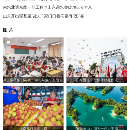
南水北调东线一期工程向山东调水突破70亿立方米
山东开出强基层"处方" 家门口看病更有"医"靠
图 片
高三学子的日与夜：学习与放松兼顾 沉
广东湛江举行集体婚礼仪式
着冷静迎高考
海南荔枝甜蜜上市
安徽黄山：湖天一色太平湖