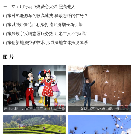
王世立：用行动点燃爱心火烛 照亮他人
山东对氢能源车免收高速费 释放怎样的信号？
山东以“数”催“新” 积极打造经济增长新引擎
山东兴数字反哺志愿服务热 让老年人不“掉线”
山东创新地质找矿技术 形成深地立体探测体系
图 片
迪士尼携手八家本土独立设计师品牌亮
探访山东沂水跋山遗址群
相2024秋冬上海时装周