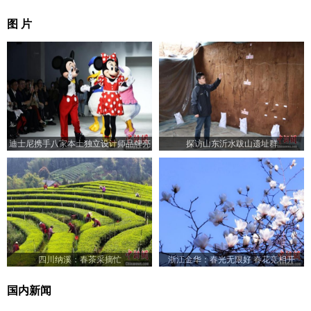
图 片
迪士尼携手八家本土独立设计师品牌亮
探访山东沂水跋山遗址群
相2024秋冬上海时装周
四川纳溪：春茶采摘忙
浙江金华：春光无限好 春花竞相开
国内新闻