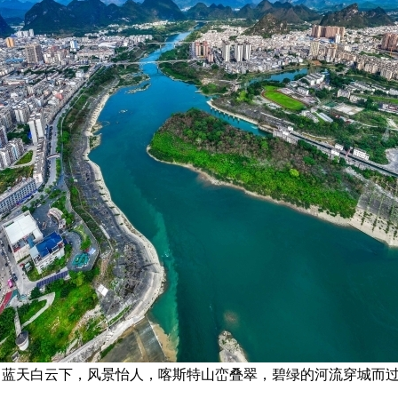
治县，蓝天白云下，风景怡人，喀斯特山峦叠翠，碧绿的河流穿城