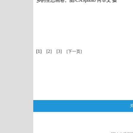
乡的生态画卷。图/CNSphoto 何华文 摄
[1]
[2]
[3]
[下一页]