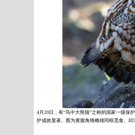
4月20日，有“鸟中大熊猫”之称的国家一级
护成效显著。图为黄腹角雉雌雄同框觅食。邱汝