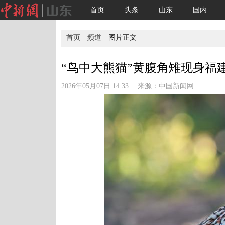
首页
头条
山东
国内
首页
—
频道
—图片正文
“鸟中大熊猫”黄腹角雉现身福
2026年05月07日 14:33 来源：
中国新闻网