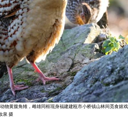
保护动物黄腹角雉，雌雄同框现身福建建瓯市小桥镇山林间觅食嬉
泉 摄