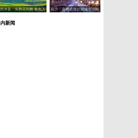
西洋县：朱鹮花间舞 春色入
南京：夜樱盛放扮靓城市河畔
画来
国内新闻