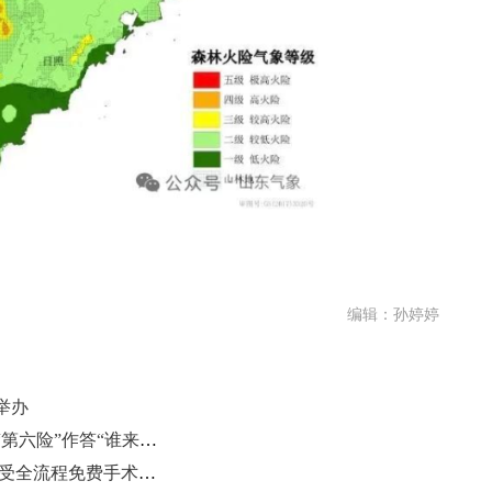
编辑：孙婷婷
举办
2581万老人、60万失能者，山东用“第六险”作答“谁来照护”这一难题
18名先天性心脏病患儿抵达济南 接受全流程免费手术治疗