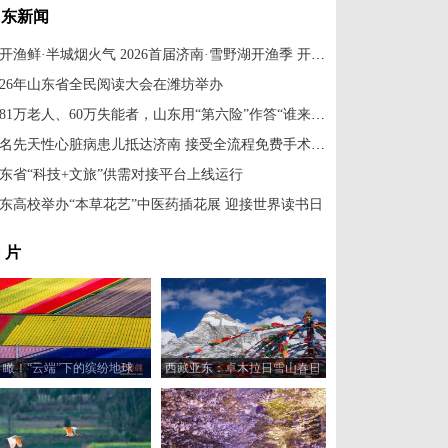
山东新闻
湖开渔鲜·半城烟火气 2026首届济南·雪野湖开渔季 开渔啦
026年山东省全民阅读大会在潍坊举办
2581万老人、60万失能者，山东用“第六险”作答“谁来照护”这一难题
18名先天性心脏病患儿抵达济南 接受全流程免费手术治疗
东省“科技+文旅”供需对接平台上线运行
东高校举办“本草花艺”中医药插花展 迎接世界读书日
 片
瞰！“云端”下的缤纷地球
西藏亚东：卓木拉日雪山春日
风光美如画