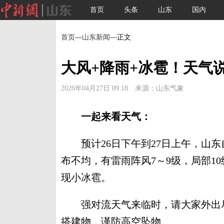
首页
头条
山东
国内
首页
—
山东新闻
—正文
大风+降雨+冰雹！天气
2026年04月27日 09:18 来源：山东气象
一起来看天气：
预计26日下午到27日上午，山东
布不均，有雷雨阵风7～9级，局部1
现小冰雹。
强对流天气来临时，请大家外出尽
搭建物，谨防高空坠物。