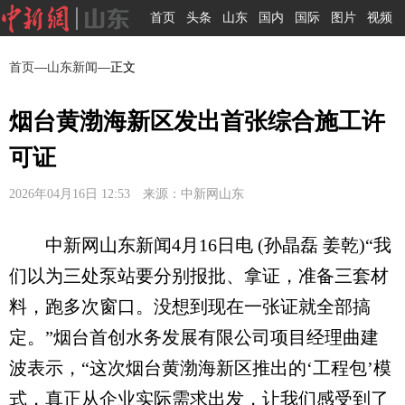
首页
头条
山东
国内
国际
图片
视频
首页
—
山东新闻
—正文
烟台黄渤海新区发出首张综合施工许
可证
2026年04月16日 12:53 来源：中新网山东
中新网山东新闻4月16日电 (孙晶磊 姜乾)“我
们以为三处泵站要分别报批、拿证，准备三套材
料，跑多次窗口。没想到现在一张证就全部搞
定。”烟台首创水务发展有限公司项目经理曲建
波表示，“这次烟台黄渤海新区推出的‘工程包’模
式，真正从企业实际需求出发，让我们感受到了