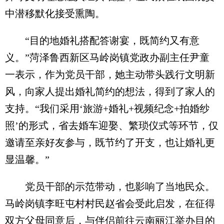
中潜移默化接受熏陶。
“目的地婚礼搭配答谢宴，既简约又有意
义。”菏泽鲁西新区马岭岗镇党政办副主任尹童
一表示，作为党员干部，她主动带头践行文明新
风，向家人提出婚礼简约的想法，得到了家人的
支持。“我们采用‘旅游+婚礼+视频纪念+拍婚纱
照’的形式，省去婚车迎娶、繁琐仪式等环节，仅
邀请至亲好友参与，既节约了开支，也让婚礼更
显温馨。”
党员干部的示范带动，也影响了当地民众。
马岭岗镇李旺屯村村民赵省会受此启发，在征得
双方父母同意后，与伴侣前往云南丽江举办目的