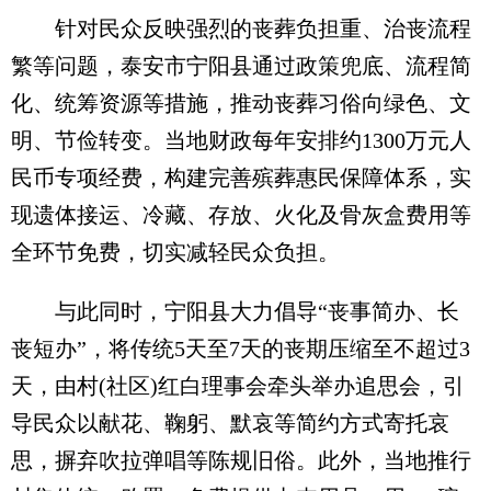
针对民众反映强烈的丧葬负担重、治丧流程
繁等问题，泰安市宁阳县通过政策兜底、流程简
化、统筹资源等措施，推动丧葬习俗向绿色、文
明、节俭转变。当地财政每年安排约1300万元人
民币专项经费，构建完善殡葬惠民保障体系，实
现遗体接运、冷藏、存放、火化及骨灰盒费用等
全环节免费，切实减轻民众负担。
与此同时，宁阳县大力倡导“丧事简办、长
丧短办”，将传统5天至7天的丧期压缩至不超过3
天，由村(社区)红白理事会牵头举办追思会，引
导民众以献花、鞠躬、默哀等简约方式寄托哀
思，摒弃吹拉弹唱等陈规旧俗。此外，当地推行