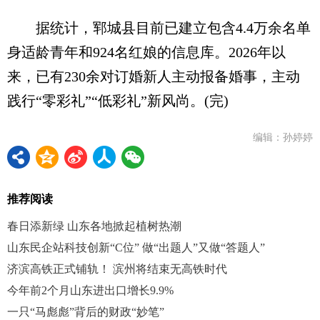
据统计，郓城县目前已建立包含4.4万余名单
身适龄青年和924名红娘的信息库。2026年以
来，已有230余对订婚新人主动报备婚事，主动
践行“零彩礼”“低彩礼”新风尚。(完)
编辑：孙婷婷
推荐阅读
春日添新绿 山东各地掀起植树热潮
山东民企站科技创新“C位” 做“出题人”又做“答题人”
济滨高铁正式铺轨！ 滨州将结束无高铁时代
今年前2个月山东进出口增长9.9%
一只“马彪彪”背后的财政“妙笔”