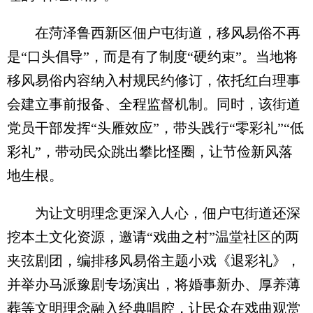
在菏泽鲁西新区佃户屯街道，移风易俗不再
是“口头倡导”，而是有了制度“硬约束”。当地将
移风易俗内容纳入村规民约修订，依托红白理事
会建立事前报备、全程监督机制。同时，该街道
党员干部发挥“头雁效应”，带头践行“零彩礼”“低
彩礼”，带动民众跳出攀比怪圈，让节俭新风落
地生根。
为让文明理念更深入人心，佃户屯街道还深
挖本土文化资源，邀请“戏曲之村”温堂社区的两
夹弦剧团，编排移风易俗主题小戏《退彩礼》，
并举办马派豫剧专场演出，将婚事新办、厚养薄
葬等文明理念融入经典唱腔，让民众在戏曲观赏