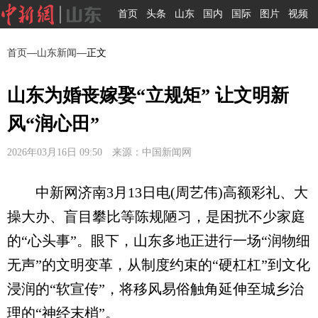
首页
头条
山东
国内
国际
图片
视频
首页
—
山东新闻
—正文
山东为婚丧嫁娶“立规矩” 让文明新
风“润心田”
2026年03月16日 09:50 来源：中国新闻网
中新网济南3月13日电(周艺伟)高额彩礼、大
操大办、盲目攀比等陈规陋习，是困扰不少家庭
的“心头事”。眼下，山东多地正进行一场“润物细
无声”的文明变革，从制度约束的“硬杠杠”到文化
浸润的“软宣传”，将移风易俗触角延伸至城乡治
理的“神经末梢”。