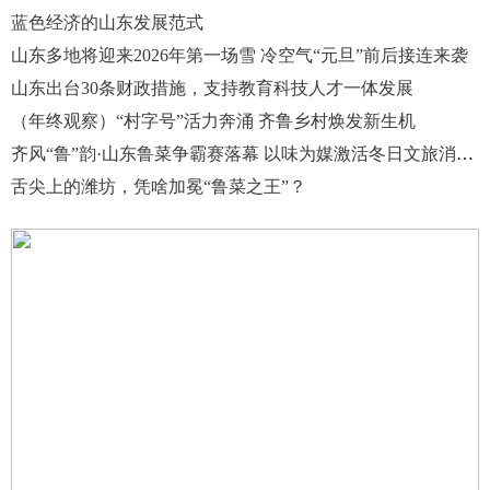
蓝色经济的山东发展范式
山东多地将迎来2026年第一场雪 冷空气“元旦”前后接连来袭
山东出台30条财政措施，支持教育科技人才一体发展
（年终观察）“村字号”活力奔涌 齐鲁乡村焕发新生机
齐风“鲁”韵·山东鲁菜争霸赛落幕 以味为媒激活冬日文旅消费新动能
舌尖上的潍坊，凭啥加冕“鲁菜之王”？