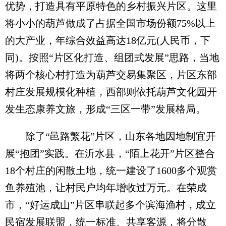
优势，打造具有平原特色的乡村振兴片区。这里
将小小的葫芦做成了占据全国市场份额75%以上
的大产业，年综合效益高达18亿元(人民币，下
同)。按照“片区化打造、组团式发展”思路，当地
将两个核心村打造为葫芦交易集聚区，片区东部
村庄发展规模化种植，西部则依托葫芦文化园开
发生态康养文旅，形成“三区一带”发展格局。
除了“邑路繁花”片区，山东各地因地制宜开
展“抱团”实践。在沂水县，“陌上花开”片区整合
18个村庄的闲散土地，统一建设了1600多个观赏
鱼养殖池，让村民户均年增收过万元。在荣成
市，“好运成山”片区串联起多个滨海渔村，成立
民宿发展联盟，统一标准、共享客源，将分散