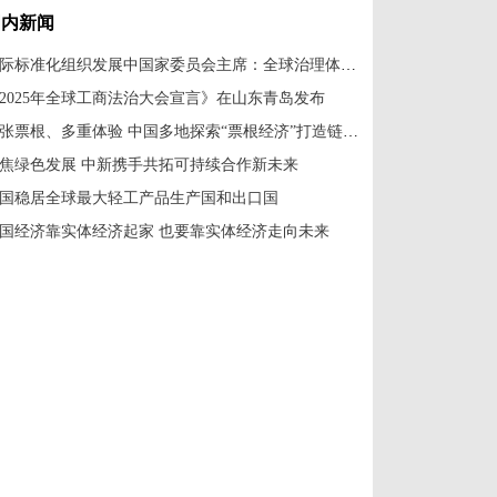
国内新闻
国际标准化组织发展中国家委员会主席：全球治理体系改革应共建共享
2025年全球工商法治大会宣言》在山东青岛发布
一张票根、多重体验 中国多地探索“票根经济”打造链式消费新场景
焦绿色发展 中新携手共拓可持续合作新未来
国稳居全球最大轻工产品生产国和出口国
国经济靠实体经济起家 也要靠实体经济走向未来