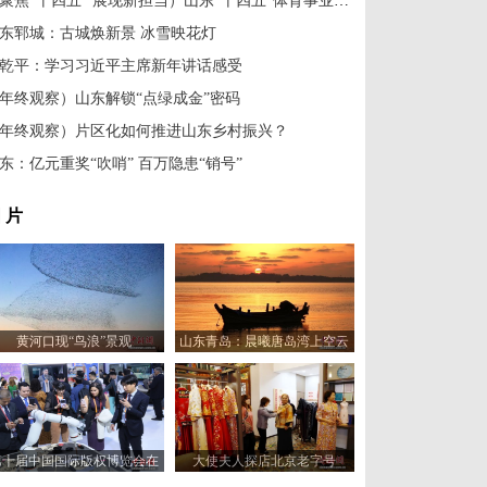
（聚焦“十四五” 展现新担当）山东“十四五”体育事业多点开花
东郓城：古城焕新景 冰雪映花灯
乾平：学习习近平主席新年讲话感受
年终观察）山东解锁“点绿成金”密码
年终观察）片区化如何推进山东乡村振兴？
东：亿元重奖“吹哨” 百万隐患“销号”
 片
黄河口现“鸟浪”景观
山东青岛：晨曦唐岛湾上空云
霞变幻 宛如油画
第十届中国国际版权博览会在
大使夫人探店北京老字号
山东青岛开幕