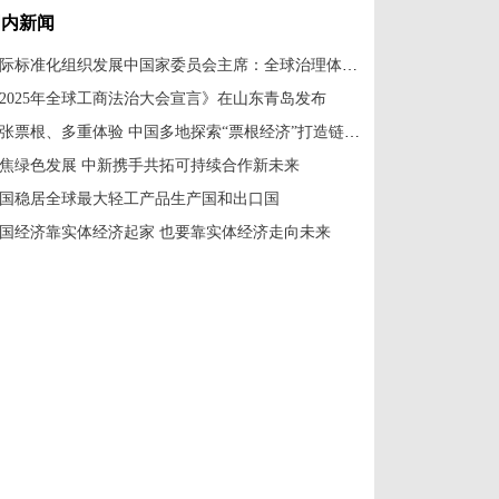
国内新闻
国际标准化组织发展中国家委员会主席：全球治理体系改革应共建共享
2025年全球工商法治大会宣言》在山东青岛发布
一张票根、多重体验 中国多地探索“票根经济”打造链式消费新场景
焦绿色发展 中新携手共拓可持续合作新未来
国稳居全球最大轻工产品生产国和出口国
国经济靠实体经济起家 也要靠实体经济走向未来