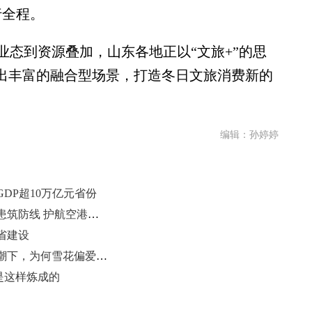
行全程。
到资源叠加，山东各地正以“文旅+”的思
生出丰富的融合型场景，打造冬日文旅消费新的
编辑：孙婷婷
DP超10万亿元省份
山东机场公安交巡警支队：整治隐患筑防线 护航空港平安行
省建设
山东半岛北部多地迎今冬初雪！寒潮下，为何雪花偏爱烟威？
是这样炼成的