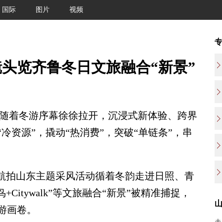
国际
图片
视频
头览齐鲁冬日文旅融合“新景”
)随着冬游序幕徐徐拉开，沉浸式新体验、跨界
冷资源”，撬动“热消费”，突破“单链条”，串
航拍山东主题采风活动循着冬韵走进日照、青
Citywalk”等文旅融合“新景”被精准捕捉，
游画卷。