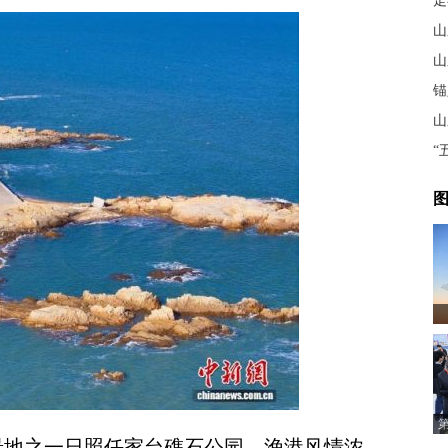
走
山
锚
“
图
地之一日照任家台礁石公园，渔港风情浓