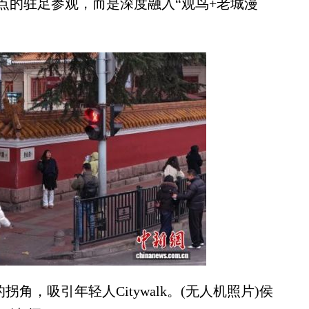
点的驻足参观，而是深度融入“观鸟+老城漫
角，吸引年轻人Citywalk。(无人机照片)侯