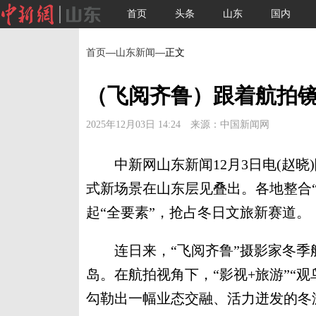
首页
头条
山东
国内
首页
—
山东新闻
—正文
（飞阅齐鲁）跟着航拍镜
2025年12月03日 14:24 来源：中国新闻网
中新网山东新闻12月3日电(赵晓
式新场景在山东层见叠出。各地整合“
起“全要素”，抢占冬日文旅新赛道。
连日来，“飞阅齐鲁”摄影家冬季
岛。在航拍视角下，“影视+旅游”“观鸟+
勾勒出一幅业态交融、活力迸发的冬