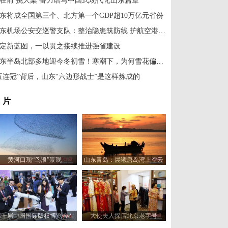
在前 挑大梁 奋力谱写中国式现代化山东篇章
东将成全国第三个、北方第一个GDP超10万亿元省份
山东机场公安交巡警支队：整治隐患筑防线 护航空港平安行
定新蓝图，一以贯之接续推进强省建设
山东半岛北部多地迎今冬初雪！寒潮下，为何雪花偏爱烟威？
五连冠”背后，山东“六边形战士”是这样炼成的
 片
黄河口现“鸟浪”景观
山东青岛：晨曦唐岛湾上空云
霞变幻 宛如油画
第十届中国国际版权博览会在
大使夫人探店北京老字号
山东青岛开幕