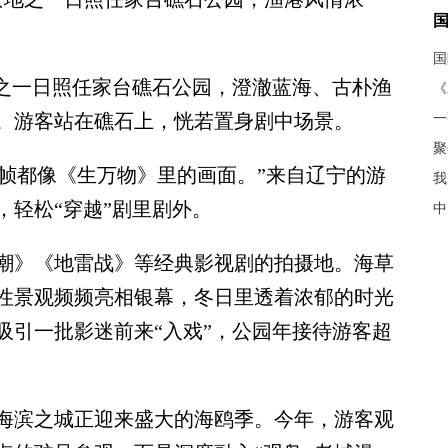
之一日照任家台礁石公园，澄澈蓝海、古朴渔
《
。游客站在礁石上，恍若置身剧中场景。
聚
帧都像《生万物》里的画面。”来自辽宁的游
我
，轻松“穿越”剧里剧外。
中
》《地雷战》等经典影视剧的拍摄地。海草
性景观频频亮相银幕，冬日里透着浓郁的时光
吸引一批影迷前来“入戏”，公园年接待游客超
滨之城正迎来盛大的海鸥季。今年，游客观