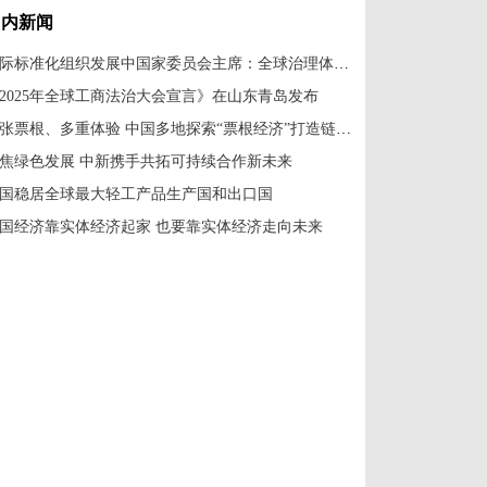
国内新闻
国际标准化组织发展中国家委员会主席：全球治理体系改革应共建共享
2025年全球工商法治大会宣言》在山东青岛发布
一张票根、多重体验 中国多地探索“票根经济”打造链式消费新场景
焦绿色发展 中新携手共拓可持续合作新未来
国稳居全球最大轻工产品生产国和出口国
国经济靠实体经济起家 也要靠实体经济走向未来