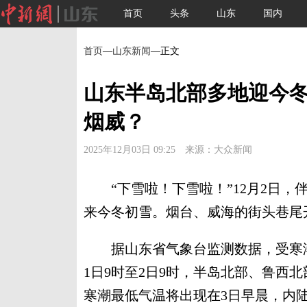
首页
头条
山东
国内
首页
—
山东新闻
—正文
山东半岛北部多地迎今
烟威？
2025年12月03日 09:25 来源：大众新闻
“下雪啦！下雪啦！”12月2日，
来今冬初雪。烟台、威海的街头巷尾开
据山东省气象台监测数据，受寒潮影
1日9时至2日9时，半岛北部、鲁西
寒潮最低气温将出现在3日早晨，内陆地