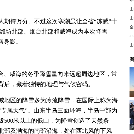
年
山
山
期待万分。不过这次寒潮虽让全省“冻感”十
全
 潍坊北部、烟台北部和威海成为本次降雪
非
雪身影。
图
台、威海的冬季降雪量向来远超周边地区，常
背后，藏着独特的地理与气候密码。
地区的降雪多为冷流降雪，在国际上称为海
“专属天气”。山东半岛三面环海，半岛中部为
拔500米以上的低山，为降雪创造了天然条
北部及渤海的南部沿海，处在西北风的下风