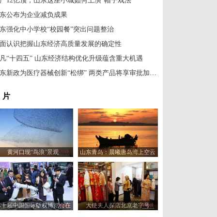
产12亿顶，山东这座小城如何上演“帽子戏法”
东公布为企业减负成果
东强化中小学校“校园餐”突出问题整治
面认识把握山东经济高质量发展的确定性
凡“十四五” 山东经济结构优化升级蕴含重大机遇
山东新政为医疗器械创新“松绑” 两类产品将享审批加速红利
 片
黄河口现“鸟浪”景观
山东青岛：晨曦唐岛湾上空云
霞变幻 宛如油画
第十届中国国际版权博览会在
大使夫人探店北京老字号
山东青岛开幕