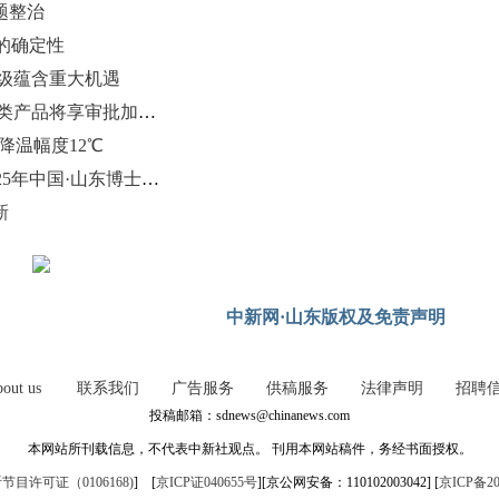
题整治
的确定性
升级蕴含重大机遇
山东新政为医疗器械创新“松绑” 两类产品将享审批加速红利
降温幅度12℃
创业导师走进中国威海留创园暨2025年中国·山东博士（后）创新创业大赛揭榜领题赛决赛举办
新
中新网·山东版权及免责声明
out us
联系我们
广告服务
供稿服务
法律声明
招聘
投稿邮箱：sdnews@chinanews.com
本网站所刊载信息，不代表中新社观点。 刊用本网站稿件，务经书面授权。
目许可证（0106168)
] [
京ICP证040655号
][京公网安备：110102003042] [
京ICP备20