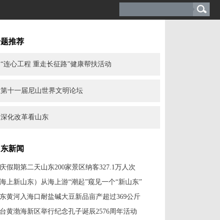
专题推荐
“连心工程 重走长征路”健康帮扶活动
第十一届尼山世界文明论坛
深化改革看山东
山东新闻
庆假期第二天山东200家景区纳客327.1万人次
海上新山东）从海上游“潮起”窥见一个“新山东”
东黄河入海口耐盐碱大豆新品亩产超过369公斤
台黄渤海新区举行纪念孔子诞辰2576周年活动