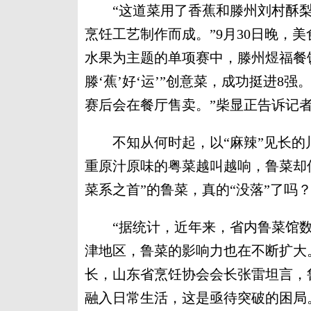
“这道菜用了香蕉和滕州刘村酥梨
烹饪工艺制作而成。”9月30日晚，
水果为主题的单项赛中，滕州煜福餐
滕‘蕉’好‘运’”创意菜，成功挺进8
赛后会在餐厅售卖。”柴显正告诉记
不知从何时起，以“麻辣”见长的
重原汁原味的粤菜越叫越响，鲁菜却似
菜系之首”的鲁菜，真的“没落”了吗
“据统计，近年来，省内鲁菜馆数量
津地区，鲁菜的影响力也在不断扩大
长，山东省烹饪协会会长张雷坦言，
融入日常生活，这是亟待突破的困局