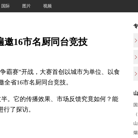
国际
图片
视频
遍邀16市名厨同台竞技
食争霸赛”开战，大赛首创以城市为单位、以食
邀全省16市名厨同台竞技。
半。它的传播效果、市场反馈究竟如何？能
国
进行了探访。
（
山
烟