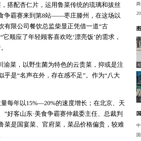
，搭配杏仁片，运用鲁菜传统的琉璃和拔丝
两
2
美食争霸赛来到第8站——枣庄滕州，在这场以
饮有限公司餐饮总监柴显正凭借一道“古
图
强。“它顺应了年轻顾客喜欢吃‘漂亮饭’的需求，
者。
川渝菜，以野生菌为特色的云贵菜，抑或是注
乎是“名声在外，存在感不足”。作为“八大
？
每年以15%—20%的速度增长；在北京、天
。”好客山东·美食争霸赛仲裁委主任、总裁判
鲁菜是国宴菜、官府菜，菜品价格偏贵，较难
中
。
国