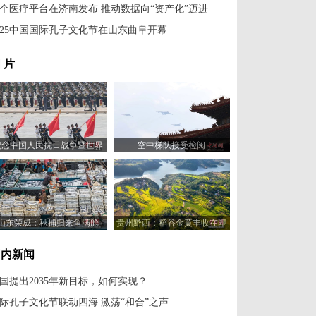
个医疗平台在济南发布 推动数据向“资产化”迈进
025中国国际孔子文化节在山东曲阜开幕
 片
纪念中国人民抗日战争暨世界
空中梯队接受检阅
反法西斯战争胜利80周年大会
举行
山东荣成：秋捕归来鱼满舱
贵州黔西：稻谷金黄丰收在即
国内新闻
国提出2035年新目标，如何实现？
际孔子文化节联动四海 激荡“和合”之声