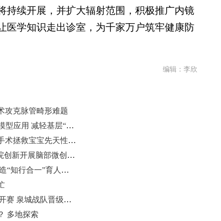
将持续开展，并扩大辐射范围，积极推广内镜
让医学知识走出诊室，为千家万户筑牢健康防
编辑：李欣
术攻克脉管畸形难题
烟台市打造社会救助辅助审核AI大模型应用 减轻基层“指尖”负担
山东大学附属儿童医院腹腔镜微创手术拯救宝宝先天性消化道畸形
穿越“脑洞”！山东大学附属儿童医院创新开展脑部微创技术
山东职教教师深入铁路一线淬火 锻造“知行合一”育人底色
忙
“好客山东·美食争霸赛”揭幕战济南开赛 泉城战队晋级八强
？ 多地探索