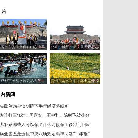
 片
台湾台东孔子圣像在山东曲阜
北京中轴线世界文化遗产标志
捐赠起运
碑揭幕
成都市民戏水躲高温天气
贵州六盘水百余亩花田盛开 引
游客赏花入画来
国内新闻
央政治局会议明确下半年经济路线图
方连打三“虎”：周喜安、王中和、陈时飞被处分
儿补贴哪些人可以领？什么时候领？多部门回应
读全国查处违反中央八项规定精神问题“半年报”