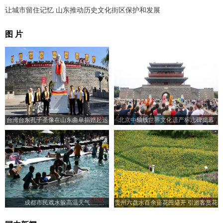
让城市留住记忆 山东推动历史文化街区保护和发展
图 片
台湾台东孔子圣像在山东曲阜捐赠起运
北京中轴线世界文化遗产标志碑揭幕
成都市民戏水躲高温天气
贵州六盘水百余亩花田盛开 引游客赏花
入画来