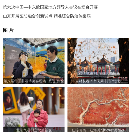
第六次中国—中东欧国家地方领导人会议在烟台开幕
山东开展医防融合创新试点 精准综合防治传染病
图 片
第八届中国非遗博览会现场 “数智”体验
吉林长春：市民周末踏叶赏秋
受青睐
北京气温创立秋后新低
山东青岛：红海滩“潮汐树”美如画