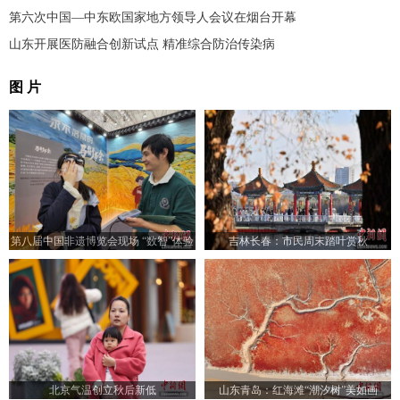
第六次中国—中东欧国家地方领导人会议在烟台开幕
山东开展医防融合创新试点 精准综合防治传染病
图 片
第八届中国非遗博览会现场 “数智”体验
吉林长春：市民周末踏叶赏秋
受青睐
北京气温创立秋后新低
山东青岛：红海滩“潮汐树”美如画