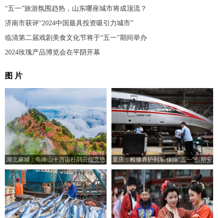
“五一”旅游氛围趋热，山东哪座城市将成顶流？
济南市获评“2024中国最具投资吸引力城市”
临清第二届戏剧美食文化节将于“五一”期间举办
2024玫瑰产品博览会在平阴开幕
图 片
湖北麻城：龟峰山十万亩杜鹃云端竞艳
重庆：检修养护列车 保障“五一”假期安
全运行