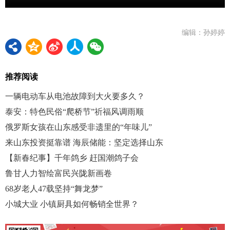
编辑：孙婷婷
推荐阅读
一辆电动车从电池故障到大火要多久？
泰安：特色民俗“爬桥节”祈福风调雨顺
俄罗斯女孩在山东感受非遗里的“年味儿”
来山东投资挺靠谱 海辰储能：坚定选择山东
【新春纪事】千年鸽乡 赶国潮鸽子会
鲁甘人力智绘富民兴陇新画卷
68岁老人47载坚持“舞龙梦”
小城大业 小镇厨具如何畅销全世界？