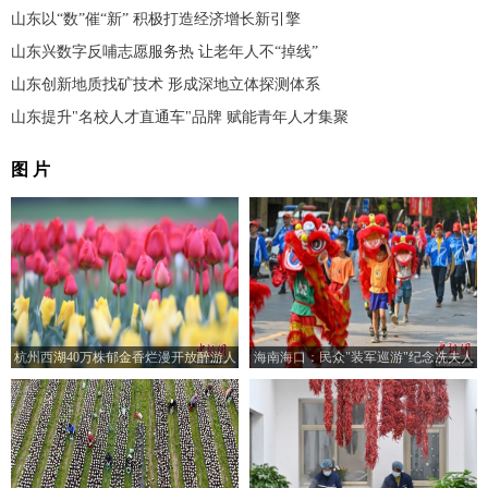
山东以“数”催“新” 积极打造经济增长新引擎
山东兴数字反哺志愿服务热 让老年人不“掉线”
山东创新地质找矿技术 形成深地立体探测体系
山东提升"名校人才直通车"品牌 赋能青年人才集聚
图 片
杭州西湖40万株郁金香烂漫开放醉游人
海南海口：民众"装军巡游"纪念冼夫人