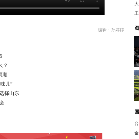
大
王
图
编辑：孙婷婷
器
久？
雨顺
味儿”
定选择山东
会
台
全