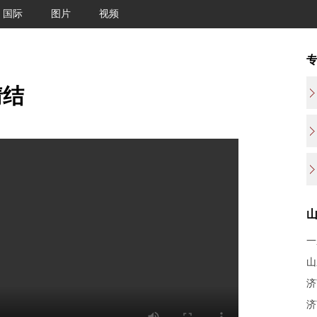
国际
图片
视频
情结
一
山
济
济