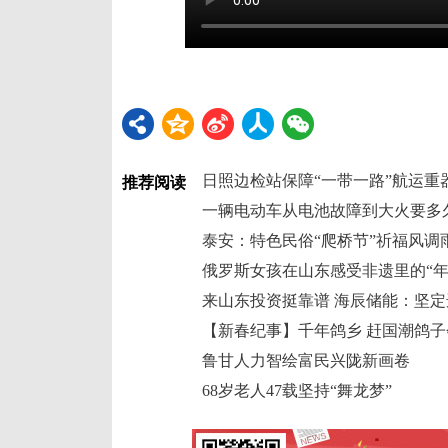
日照边检站保障“一带一路”航运重
推荐阅读
一辆电动车从电池故障到大火要多
泰安：特色民俗“爬桥节”祈福风调
俄罗斯女孩在山东感受非遗里的“年
来山东投资挺靠谱 海辰储能：坚
【新春纪事】千年鸽乡 赶国潮鸽子
鲁甘人力智绘富民兴陇新画卷
68岁老人47载坚持“舞龙梦”