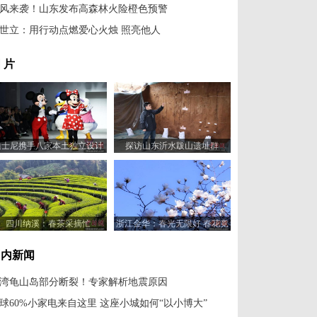
风来袭！山东发布高森林火险橙色预警
世立：用行动点燃爱心火烛 照亮他人
 片
迪士尼携手八家本土独立设计
探访山东沂水跋山遗址群
师品牌亮相2024秋冬上海时装
周
四川纳溪：春茶采摘忙
浙江金华：春光无限好 春花竞
相开
国内新闻
湾龟山岛部分断裂！专家解析地震原因
球60%小家电来自这里 这座小城如何“以小博大”