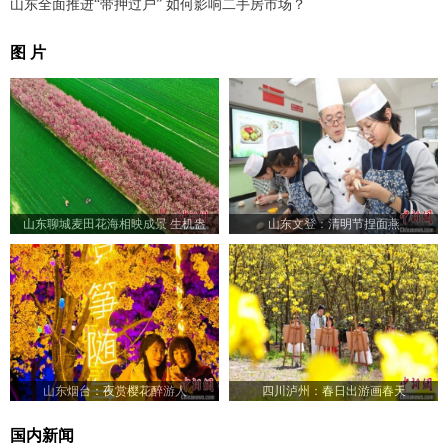
山东全面推进“带押过户” 如何影响二手房市场？
图 片
山东聊城麦田花海相映成景 生机盎
山东文登：清明节捏面燕
然“颜值”出圈
山东烟台：夜赏樱花醉游人
四川泸州：春日出游画春天
国内新闻