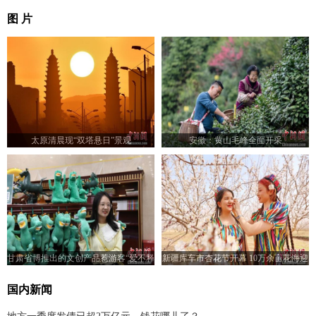
图 片
太原清晨现“双塔悬日”景观
安徽：黄山毛峰全面开采
甘肃省博推出的文创产品惹游客“爱不释
新疆库车市杏花节开幕 10万余亩花海迎
手”
客
国内新闻