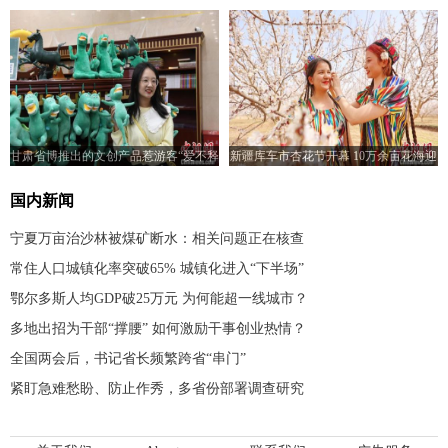
甘肃省博推出的文创产品惹游客“爱不释
新疆库车市杏花节开幕 10万余亩花海迎
手”
客
国内新闻
宁夏万亩治沙林被煤矿断水：相关问题正在核查
常住人口城镇化率突破65% 城镇化进入“下半场”
鄂尔多斯人均GDP破25万元 为何能超一线城市？
多地出招为干部“撑腰” 如何激励干事创业热情？
全国两会后，书记省长频繁跨省“串门”
紧盯急难愁盼、防止作秀，多省份部署调查研究