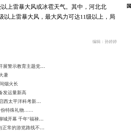
级以上雷暴大风或冰雹天气。其中，河北北
级以上雷暴大风，最大风力可达11级以上，局
编辑：孙婷婷
青岛市卫生健康委第二党建协作区开展警示教育主题党日活动
大暑
人间烟火长
备发运量新高
“科学”号考察船在山东青岛起航 开启西太平洋科考新任务
一份特殊礼物……
2026年全国葫芦工艺精品邀请展在聊城开幕 千年“福禄”焕新彩
泰山景区回应“修建刀片铁丝网”：与正常的游览路线不交叉、不重叠