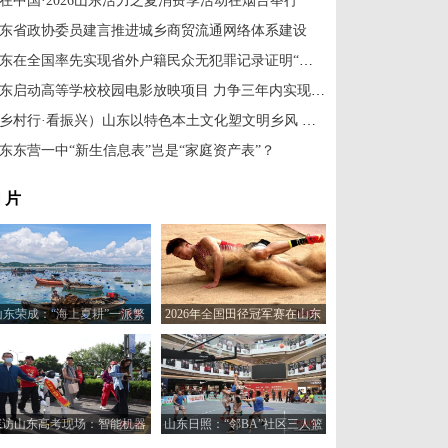
在中国·2026山东活力之夏消费季活动在烟台举行
东省政协委员建言推进城乡商贸流通网络体系建设
山东在全国率先实现省外户籍民众无犯罪记录证明“零门槛”全程网办
山东启动高等学校校园电影放映项目 力争三年内实现150所高校全覆盖
（乡村行·看振兴）山东以特色本土文化塑文明乡风 擦亮乡村幸福底色
东东营一中“新生信息表”岂是“家庭资产表”？
 片
山东荣成：“海上夏耕”一派繁
2026年全国田径冠军赛在山东
忙
日照举行
探访山东高考现场：智能机器
山东日照：“邻BA”社区三人篮
人“趣味护考”
球赛火热开打