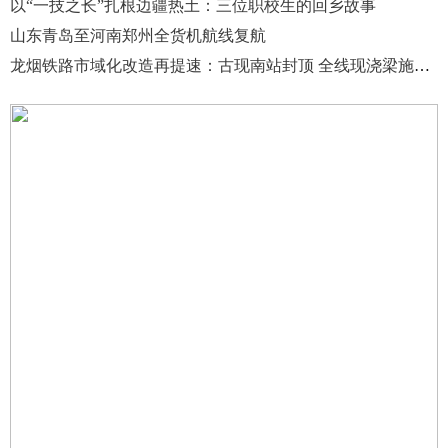
以“一技之长”扎根边疆热土：三位职校生的回乡故事
山东青岛至河南郑州全货机航线复航
龙烟铁路市域化改造再提速：古现南站封顶 全线现浇梁施工完成