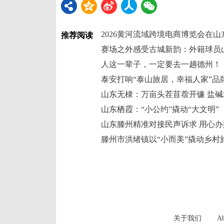
2026黄河流域跨境电商博览会在
推荐阅读
赛场之外感受古城新韵：外籍球员
人这一辈子，一定要去一趟德州！
山东无棣：万亩头茬苜蓿开镰 盐碱
山东栖霞：“小公约”撬动“大文明”
山东滕州精准对接民声诉求 用心
滕州市洪绪镇以“小而美”撬动乡村旅
关于我们
Ab