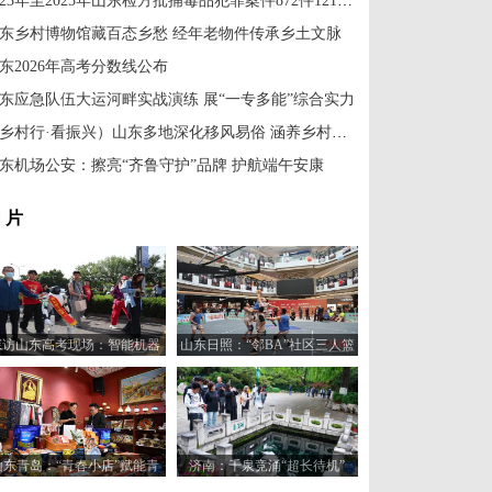
2023年至2025年山东检方批捕毒品犯罪案件872件1213人
东乡村博物馆藏百态乡愁 经年老物件传承乡土文脉
东2026年高考分数线公布
东应急队伍大运河畔实战演练 展“一专多能”综合实力
（乡村行·看振兴）山东多地深化移风易俗 涵养乡村文明新风
东机场公安：擦亮“齐鲁守护”品牌 护航端午安康
 片
探访山东高考现场：智能机器
山东日照：“邻BA”社区三人篮
人“趣味护考”
球赛火热开打
山东青岛：“青春小店”赋能青
济南：千泉竞涌“超长待机”
年创业新活力