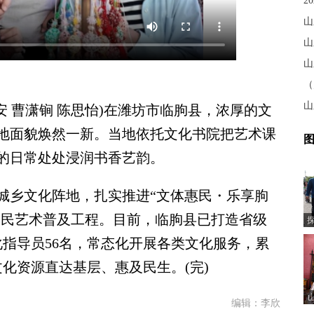
山
山
山
山
 曹潇锏 陈思怡)在潍坊市临朐县，浓厚的文
地面貌焕然一新。当地依托文化书院把艺术课
图
的日常处处浸润书香艺韵。
乡文化阵地，扎实推进“文体惠民・乐享朐
全民艺术普及工程。目前，临朐县已打造省级
化指导员56名，常态化开展各类文化服务，累
化资源直达基层、惠及民生。(完)
编辑：李欣