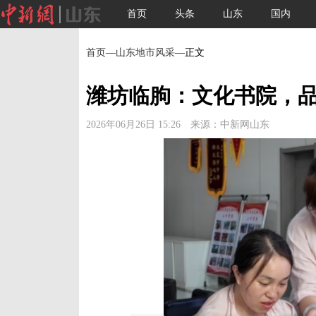
首页
头条
山东
国内
首页
—
山东地市风采
—正文
潍坊临朐：文化书院，
2026年06月26日 15:26 来源：中新网山东