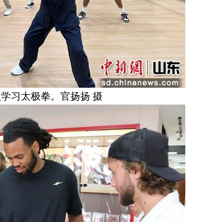
学习太极拳。官扬扬 摄