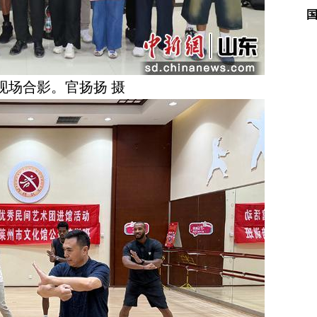
现场合影。官扬扬 摄