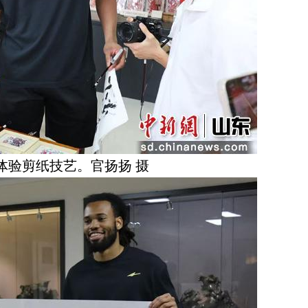
体验剪纸技艺。官扬扬 摄