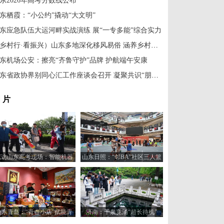
东2026年高考分数线公布
东栖霞：“小公约”撬动“大文明”
东应急队伍大运河畔实战演练 展“一专多能”综合实力
（乡村行·看振兴）山东多地深化移风易俗 涵养乡村文明新风
东机场公安：擦亮“齐鲁守护”品牌 护航端午安康
山东省政协界别同心汇工作座谈会召开 凝聚共识“朋友圈”
 片
探访山东高考现场：智能机器
山东日照：“邻BA”社区三人篮
人“趣味护考”
球赛火热开打
山东青岛：“青春小店”赋能青
济南：千泉竞涌“超长待机”
年创业新活力