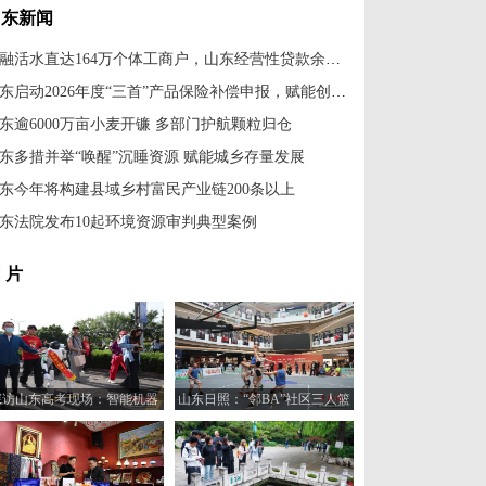
山东新闻
金融活水直达164万个体工商户，山东经营性贷款余额近6474亿元
山东启动2026年度“三首”产品保险补偿申报，赋能创新产品推广应用
东逾6000万亩小麦开镰 多部门护航颗粒归仓
东多措并举“唤醒”沉睡资源 赋能城乡存量发展
东今年将构建县域乡村富民产业链200条以上
东法院发布10起环境资源审判典型案例
 片
探访山东高考现场：智能机器
山东日照：“邻BA”社区三人篮
人“趣味护考”
球赛火热开打