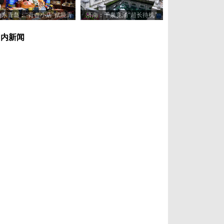
山东青岛：“青春小店”赋能青
济南：千泉竞涌“超长待机”
年创业新活力
国内新闻