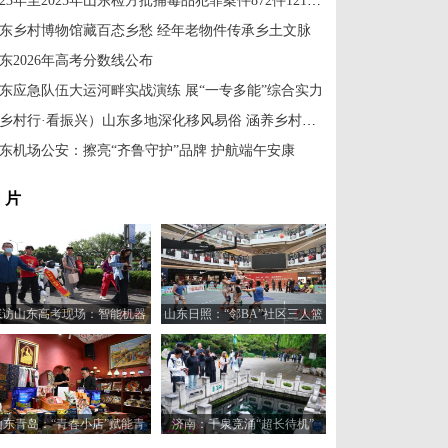
2023年至2025年山东检方批捕毒品犯罪案件872件1213人
东乡村博物馆藏百态乡愁 经年老物件传承乡土文脉
东2026年高考分数线公布
东应急队伍大运河畔实战演练 展“一专多能”综合实力
（乡村行·看振兴）山东多地深化移风易俗 涵养乡村文明新风
东机场公安：擦亮“齐鲁守护”品牌 护航端午安康
 片
探访山东高考现场：智能机器
山东日照：“邻BA”社区三人篮
人“趣味护考”
球赛火热开打
山东青岛：“青春小店”赋能青
济南：千泉竞涌“超长待机”
年创业新活力