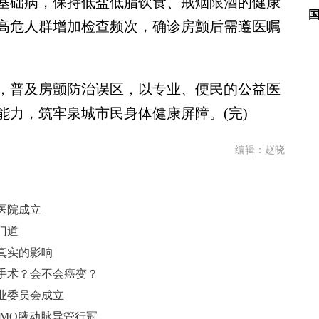
础病，保持低盐低脂饮食、戒烟限酒的健康
高危人群增加检查频次，确诊房颤后需遵医嘱
普及房颤防治误区，以专业、便民的公益医
能力，筑牢泉城市民身体健康屏障。(完)
编辑：赵晓
医院成立
门道
真实的影响
手术？会不会癌变？
业委员会成立
国际首例！齐鲁医院完成首例经ECMO腋动脉导管行冠脉介入治疗