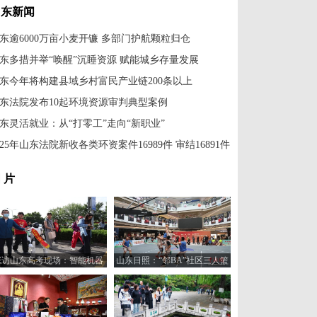
山东新闻
东逾6000万亩小麦开镰 多部门护航颗粒归仓
东多措并举“唤醒”沉睡资源 赋能城乡存量发展
东今年将构建县域乡村富民产业链200条以上
东法院发布10起环境资源审判典型案例
东灵活就业：从“打零工”走向“新职业”
025年山东法院新收各类环资案件16989件 审结16891件
 片
探访山东高考现场：智能机器
山东日照：“邻BA”社区三人篮
人“趣味护考”
球赛火热开打