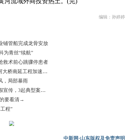
河流域外商投资热土。(完)
编辑：孙婷婷
业铺管船完成龙骨安放
科为青丝“续航”
抢救术前心跳骤停患者
打通济南东部“咽喉”：济南凤凰黄河大桥南延工程加速推进
风，局部暴雨
山东严打老年人药品、保健品等虚假宣传，3起典型案例曝光
带的要看清→
工程”
中新网·山东版权及免责声明