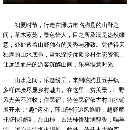
初夏时节，行走在潍坊市临朐县的山野之
间，草木葱茏，景色怡人，目之所及满是盎然绿
意，处处透着山野独有的灵秀与雅致。凭借得天
独厚的山水底色，当地深挖优质乡村生态资源，
让远道而来的游客沉醉山间，乐享惬意时光。
山水之间，乐趣纷呈，来到临朐县五井镇，
多样体验尽显乡村魅力。在这里，赏美景，山野
风光美不胜收；住民宿，特色民宿依古村山水铺
展开来；“趣”运动，环山骑行追风逐野，越野摩
托畅快驰骋；品山柿，古法柿饼甜润醇香；喝羊
汤，暖心羊汤烟火绵长。此外，依托本土物产，