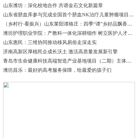
山东潍坊：深化校地合作 共谱金石文化新篇章
山东省脐血库参与完成全国首个脐血NK治疗儿童肿瘤项目备案
（乡村行·看振兴）山东莱阳谭格庄：四季“谭”乡好品飘香市场
潍坊护理职业学院：产教科一体化深耕细作 树立医护人才培育新标杆
山东惠民：三维协同推动移风易俗走深走实
济南高新区厚植民企成长沃土 激活高质量发展新引擎
青岛市生命健康科技高端智造产业基地项目（二期）主体完工
潍坊昌乐：最好的高考服务保障，给最爱的孩子们