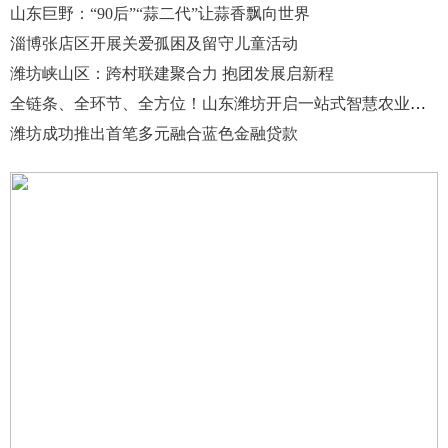
山东巨野：“90后”“蒜二代”让蒜香飘向世界
淄博张店区开展关爱孤困及留守儿童活动
潍坊峡山区：跨村联建聚合力 抱团发展启新程
全链条、全环节、全方位！山东潍坊开启一站式智慧农业新范式
潍坊成功推出首笔多元融合蓝色金融贷款