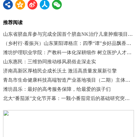
推荐阅读
山东省脐血库参与完成全国首个脐血NK治疗儿童肿瘤项目备案
（乡村行·看振兴）山东莱阳谭格庄：四季“谭”乡好品飘香市场
潍坊护理职业学院：产教科一体化深耕细作 树立医护人才培育新标杆
山东惠民：三维协同推动移风易俗走深走实
济南高新区厚植民企成长沃土 激活高质量发展新引擎
青岛市生命健康科技高端智造产业基地项目（二期）主体完工
潍坊昌乐：最好的高考服务保障，给最爱的孩子们
北大“番茄派”文化节开幕：一颗小番茄背后的基础研究突围与产业新局