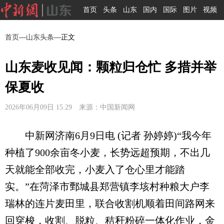
首页
头条
山东
国内
国际
图片
视频
首页
—
山东头条
—正文
山东麦收见闻：颗粒归仓忙 多措并举
保夏收
2026年06月09日 15:29 来源：中国新闻网
中新网济南6月9日电 (记者 孙婷婷)“我今年
种植了900余亩冬小麦，长势远超预期，不出几
天就能全部收完，小麦入了仓心里才能踏
实。”在菏泽市鄄城县郑营镇李垓村种粮大户李
瑞林的连片麦田里，联合收割机顺着田间路网来
回穿梭，收割、脱粒、秸秆粉碎一体化作业，金