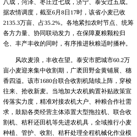
八成，菏泽、枣庄过七成，济宁、泰安过五成。
据农情调度，截至6月8日17时，该省小麦已收
2135.3万亩、占35.2%。各地紧扣农时节点、统筹
各方力量、协同联动发力，在保障夏粮颗粒归
仓、丰产丰收的同时，有序推进秋粮适时播种。
风吹麦浪，丰收在望。泰安市肥城市60.2万
亩小麦迎来集中收割期，广袤田野金黄铺展、穗
香四溢。该市1680台联合收割机陆续上阵，穿梭
往来、抢收新麦。当地加大农机购置补贴政策宣
传落实力度，精准对接农机大户、种粮合作社需
求，鼓励各类经营主体添置大型拖拉机、联合收
割机、秸秆还田机等先进农机具，全域推行小麦
种植、管护、收割、秸秆处理全程机械化作业模