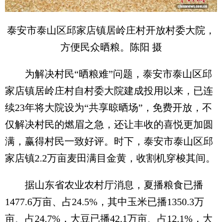
泰安市泰山区邱家店镇居岭庄村开放村委大院，
方便民众晒粮。陈阳 摄
为解决村民“晒粮难”问题，泰安市泰山区邱
家店镇居岭庄村自村委大院建成投用以来，已连
续23年将大院设为“共享晾晒场”，免费开放，不
仅解决村民的燃眉之急，还让丰收的喜悦更加圆
满，赢得村民一致好评。时下，泰安市泰山区邱
家店镇2.2万亩麦田满目金黄，收割机穿梭其间。
据山东省农业农村厅消息，夏播粮食已播
1477.6万亩、占24.5%，其中玉米已播1350.3万
亩、占24.7%，大豆已播42.1万亩、占12.1%，大