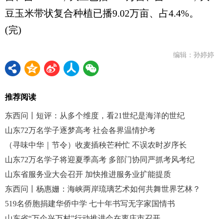
豆玉米带状复合种植已播9.02万亩、占4.4%。
(完)
编辑：孙婷婷
推荐阅读
东西问丨短评：从多个维度，看21世纪是海洋的世纪
山东72万名学子逐梦高考 社会各界温情护考
（寻味中华｜节令）收麦插秧芒种忙 不误农时岁序长
山东72万名学子将迎夏季高考 多部门协同严抓考风考纪
山东省服务业大会召开 加快推进服务业扩能提质
东西问丨杨惠姗：海峡两岸琉璃艺术如何共舞世界艺林？
519名侨胞捐建华侨中学 七十年书写无字家国情书
山东省“万企兴万村”行动推进会在枣庄市召开