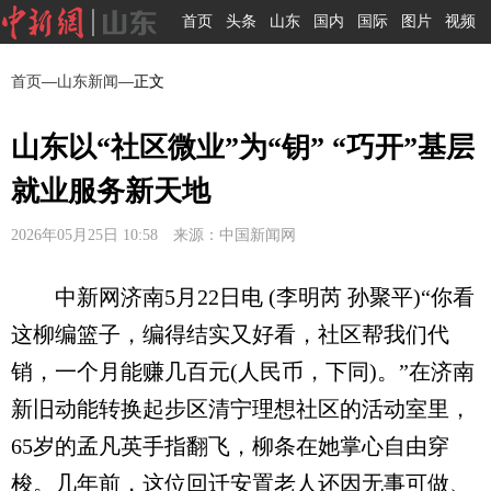
首页
头条
山东
国内
国际
图片
视频
首页
—
山东新闻
—正文
山东以“社区微业”为“钥” “巧开”基层
就业服务新天地
2026年05月25日 10:58 来源：中国新闻网
中新网济南5月22日电 (李明芮 孙聚平)“你看
这柳编篮子，编得结实又好看，社区帮我们代
销，一个月能赚几百元(人民币，下同)。”在济南
新旧动能转换起步区清宁理想社区的活动室里，
65岁的孟凡英手指翻飞，柳条在她掌心自由穿
梭。几年前，这位回迁安置老人还因无事可做、