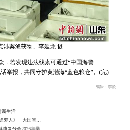
点涉案渔获物。李延龙 摄
，若发现违法线索可通过“中国海警
报警电话举报，共同守护黄渤海“蓝色粮仓”。(完)
编辑：李欣
村新生活
荐书|首部权威实录张雪传记《勇敢追梦人》：大国智造的奋斗底色
山东省基层卫生协会第二届儿童保健康复分会2026年学术年会召开