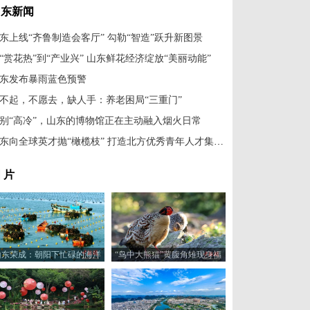
山东新闻
东上线“齐鲁制造会客厅” 勾勒“智造”跃升新图景
“赏花热”到“产业兴” 山东鲜花经济绽放“美丽动能”
东发布暴雨蓝色预警
不起，不愿去，缺人手：养老困局“三重门”
别“高冷”，山东的博物馆正在主动融入烟火日常
山东向全球英才抛“橄榄枝” 打造北方优秀青年人才集聚区
 片
山东荣成：朝阳下忙碌的海洋
“鸟中大熊猫”黄腹角雉现身福
牧场
建建瓯