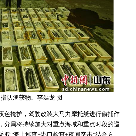
指认渔获物。李延龙 摄
色掩护，驾驶改装大马力摩托艇进行偷捕作
，分局将持续加大对重点海域和重点时段的巡
取“海上巡查+港口检查+夜间突击”结合方