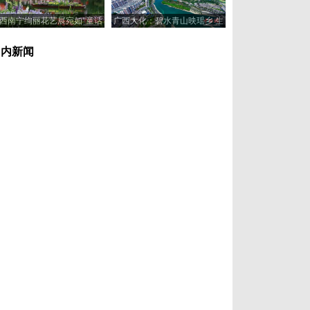
西南宁绚丽花艺展宛如“童话
广西大化：碧水青山映瑶乡 生
世界”
态美景入画来
国内新闻