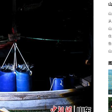
山
从
山
住
告
图