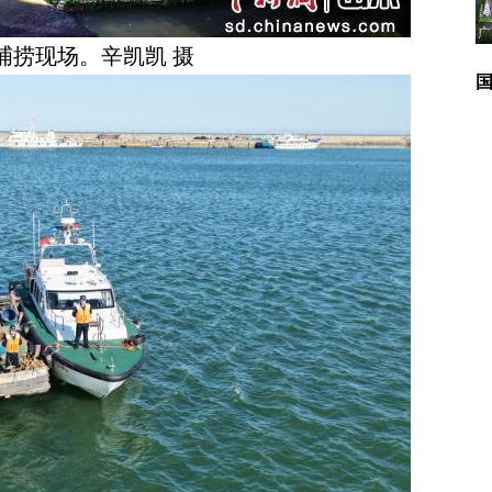
广
捕捞现场。辛凯凯 摄