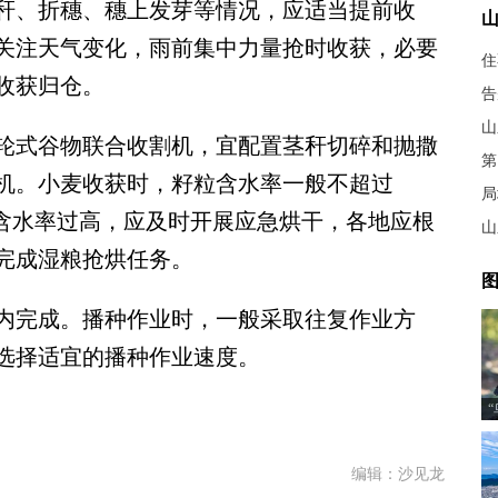
秆、折穗、穗上发芽等情况，应适当提前收
关注天气变化，雨前集中力量抢时收获，必要
住
收获归仓。
告
式谷物联合收割机，宜配置茎秆切碎和抛撒
第
机。小麦收获时，籽粒含水率一般不超过
局
粒含水率过高，应及时开展应急烘干，各地应根
山
完成湿粮抢烘任务。
图
完成。播种作业时，一般采取往复作业方
选择适宜的播种作业速度。
编辑：沙见龙