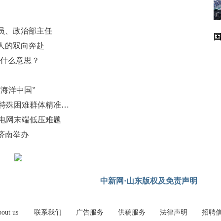
广
员、政治部主任
人的双向奔赴
是什么意思？
海洋中国”
烟台市民政局以“一事一议”破题 为特殊困难群体精准兜底
村电网末端低压难题
济南举办
中新网·山东版权及免责声明
out us
联系我们
广告服务
供稿服务
法律声明
招聘