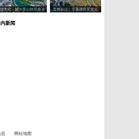
西大化：碧水青山映瑶乡 生
贵州从江：立夏梯田景宜人
态美景入画来
国内新闻
信息
网站地图