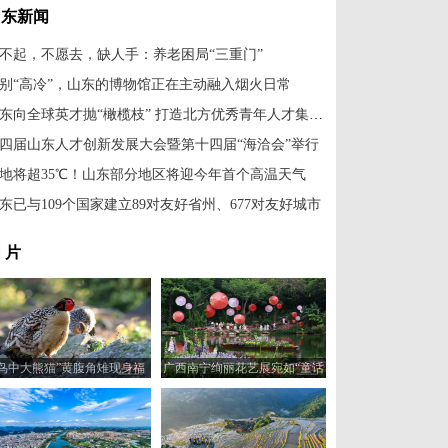
山东新闻
不起，不愿去，缺人手：养老困局“三重门”
别“高冷”，山东的博物馆正在主动融入烟火日常
山东向全球英才抛“橄榄枝” 打造北方优秀青年人才集聚区
四届山东人才创新发展大会暨第十四届“海洽会”举行
地将超35℃！山东部分地区将迎今年首个高温天气
东已与109个国家建立89对友好省州、677对友好城市
 片
“鸟中大熊猫”黄腹角雉现身福
广西南宁绚丽花艺展宛如“童话
建建瓯
世界”