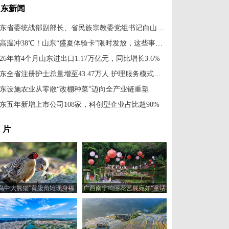
山东新闻
山东省委统战部副部长、省民族宗教委党组书记白山到中新社山东分社走访调研
最高温冲38℃！山东“盛夏体验卡”限时发放，这些事项需注意
026年前4个月山东进出口1.17万亿元，同比增长3.6%
山东全省注册护士总量增至43.47万人 护理服务模式不断升级
东设施农业从零散“改棚种菜”迈向全产业链重塑
东五年新增上市公司108家，科创型企业占比超90%
 片
“鸟中大熊猫”黄腹角雉现身福
广西南宁绚丽花艺展宛如“童话
建建瓯
世界”