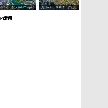
西大化：碧水青山映瑶乡 生
贵州从江：立夏梯田景宜人
态美景入画来
国内新闻