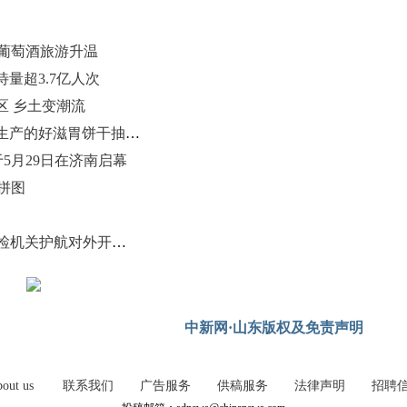
台葡萄酒旅游升温
量超3.7亿人次
区 乡土变潮流
通报：山东高唐永旺食品有限公司生产的好滋胃饼干抽检不合格
5月29日在济南启幕
拼图
济南口岸出入境人员增幅超40% 边检机关护航对外开放提质增速
中新网·山东版权及免责声明
out us
联系我们
广告服务
供稿服务
法律声明
招聘