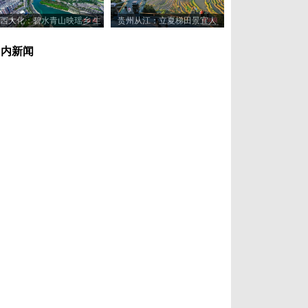
西大化：碧水青山映瑶乡 生
贵州从江：立夏梯田景宜人
态美景入画来
国内新闻