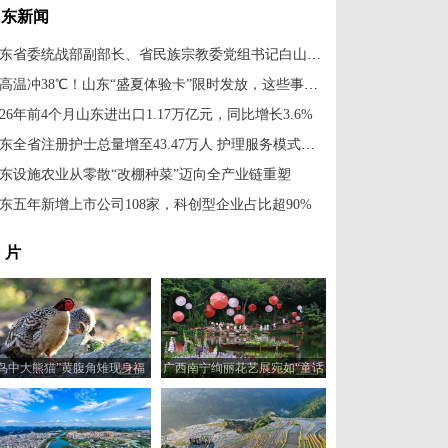
山东新闻
山东省委统战部副部长、省民族宗教委党组书记白山到中新社山东分社走访调研
最高温冲38℃！山东“盛夏体验卡”限时发放，这些事项需注意
026年前4个月山东进出口1.17万亿元，同比增长3.6%
山东全省注册护士总量增至43.47万人 护理服务模式不断升级
东设施农业从零散“改棚种菜”迈向全产业链重塑
东五年新增上市公司108家，科创型企业占比超90%
 片
“鸟中大熊猫”黄腹角雉现身福
广西南宁绚丽花艺展宛如“童话
建建瓯
世界”