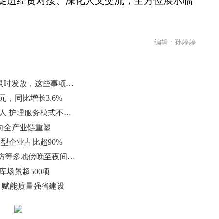
促进经贸对接、深化人文交流，全方位展示临
编辑：孙婷婷
最高温冲38℃！山东“盛夏体验卡”限时发放，这些事项需注意
亿元，同比增长3.6%
山东全省注册护士总量增至43.47万人 护理服务模式不断升级
向全产业链重塑
型企业占比超90%
强对流黄色预警持续！济南淄博潍坊等多地傍晚至夜间有雷雨冰雹
库场景超500项
牌 赋能质量强省建设