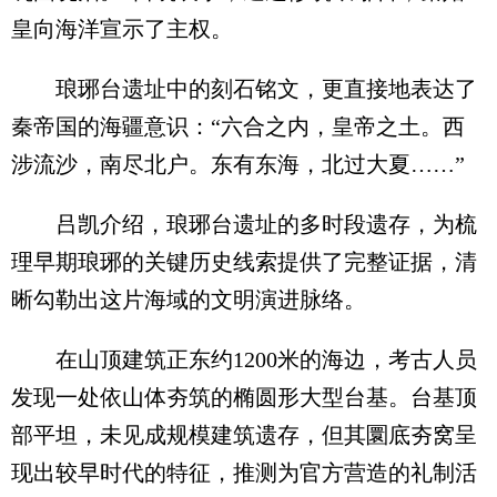
皇向海洋宣示了主权。
琅琊台遗址中的刻石铭文，更直接地表达了
秦帝国的海疆意识：“六合之内，皇帝之土。西
涉流沙，南尽北户。东有东海，北过大夏……”
吕凯介绍，琅琊台遗址的多时段遗存，为梳
理早期琅琊的关键历史线索提供了完整证据，清
晰勾勒出这片海域的文明演进脉络。
在山顶建筑正东约1200米的海边，考古人员
发现一处依山体夯筑的椭圆形大型台基。台基顶
部平坦，未见成规模建筑遗存，但其圜底夯窝呈
现出较早时代的特征，推测为官方营造的礼制活