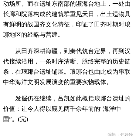
动场所。而在遗址东南部的濒海台地上，一处由
长廊和院落构成的建筑群重见天日，出土遗物具
有鲜明的战国齐文化特征，印证了田齐时期对琅
琊地区的经略与营建。
从田齐深耕海疆，到秦代筑台定界，再到汉
代接续沿用，一条时序清晰、脉络完整的历史链
条，在琅琊台遗址铺展。琅琊台也由此成为串联
中华海洋文明发展演变的重要实物载体。
发掘仍在继续，吕凯如此概括琅琊台遗址的
价值：让今人得以窥见两千余年前的“海洋中
国”。(完)
编辑：孙婷婷