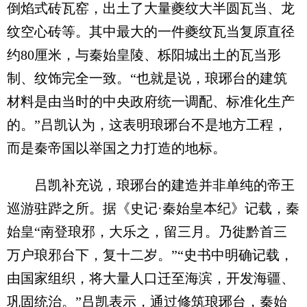
倒焰式砖瓦窑，出土了大量夔纹大半圆瓦当、龙
纹空心砖等。其中最大的一件夔纹瓦当复原直径
约80厘米，与秦始皇陵、栎阳城出土的瓦当形
制、纹饰完全一致。“也就是说，琅琊台的建筑
材料是由当时的中央政府统一调配、标准化生产
的。”吕凯认为，这表明琅琊台不是地方工程，
而是秦帝国以举国之力打造的地标。
吕凯补充说，琅琊台的建造并非单纯的帝王
巡游驻跸之所。据《史记·秦始皇本纪》记载，秦
始皇“南登琅邪，大乐之，留三月。乃徙黔首三
万户琅邪台下，复十二岁。”“史书中明确记载，
由国家组织，将大量人口迁至海滨，开发海疆、
巩固统治。”吕凯表示，通过修筑琅琊台，秦始